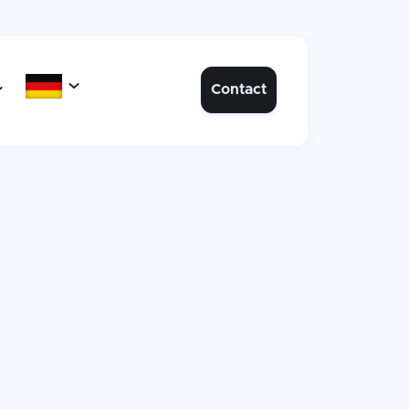

Contact
