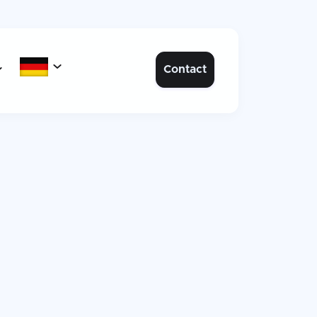

Contact
