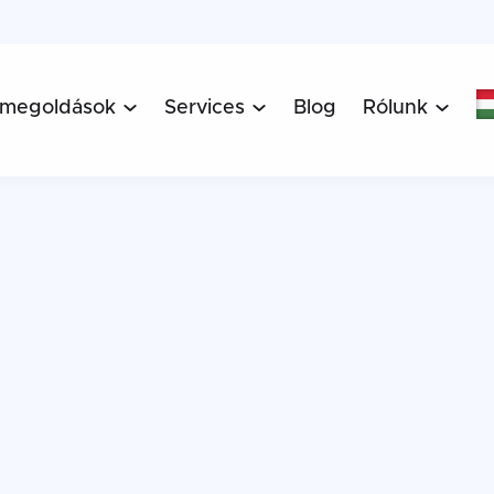
 megoldások
Services
Blog
Rólunk


