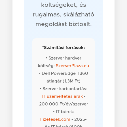
költségeket, és
rugalmas, skálázható
megoldást biztosít.
*Számítási források:
• Szerver hardver
költség:
SzerverPlaza.eu
- Dell PowerEdge T360
átlagár (1,3M Ft)
• Szerver karbantartás:
IT üzemeltetés árak
-
200 000 Ft/év/szerver
• IT bérek:
Fizetesek.com
- 2025-