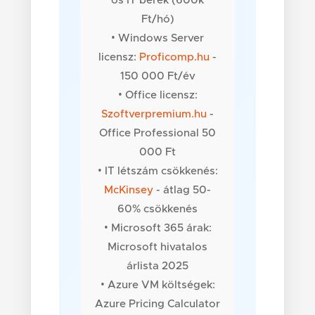
ös IT bérek (600k
Ft/hó)
• Windows Server
licensz:
Proficomp.hu
-
150 000 Ft/év
• Office licensz:
Szoftverpremium.hu
-
Office Professional 50
000 Ft
• IT létszám csökkenés:
McKinsey
- átlag 50-
60% csökkenés
• Microsoft 365 árak:
Microsoft hivatalos
árlista 2025
• Azure VM költségek:
Azure Pricing Calculator