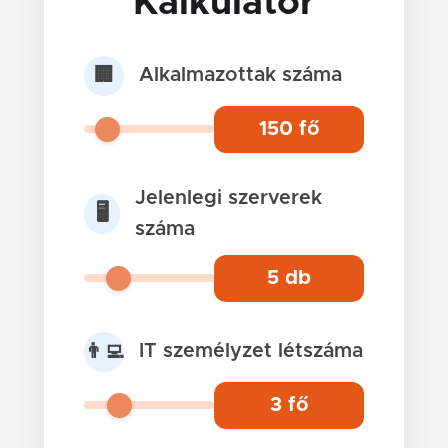
Kalkulátor
Alkalmazottak száma
🏢
150
fő
Jelenlegi szerverek
🖥️
száma
5
db
IT személyzet létszáma
👨‍💻
3
fő