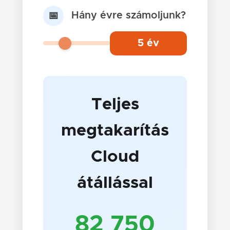
Hány évre számoljunk?
📅
5
év
Teljes
megtakarítás
Cloud
átállással
82 750