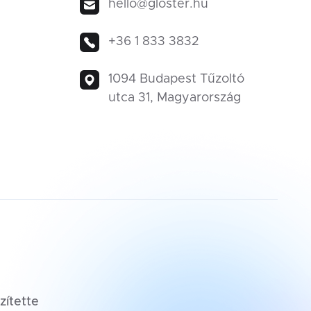
hello@gloster.hu
+36 1 833 3832
1094 Budapest Tűzoltó
utca 31, Magyarország
zítette