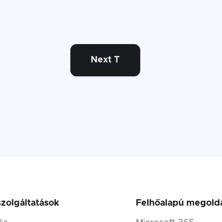
Next T
szolgáltatások
Felhőalapú megold