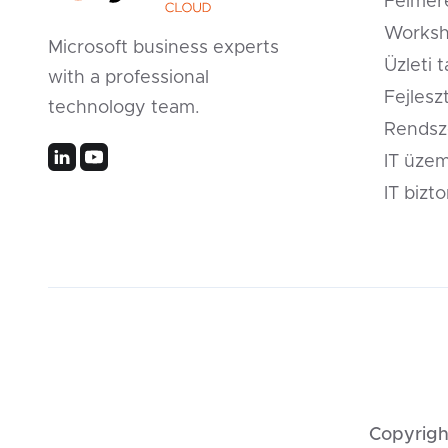
Felmér
Worksh
Microsoft business experts
Üzleti 
with a professional
Fejlesz
technology team.
Rendsz
IT üzem
IT bizt
Copyright