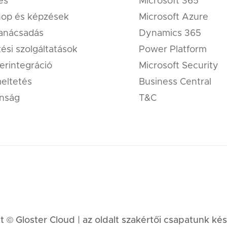
és
Microsoft 365
op és képzések
Microsoft Azure
tanácsadás
Dynamics 365
tési szolgáltatások
Power Platform
erintegráció
Microsoft Security
eltetés
Business Central
onság
T&C
 © Gloster Cloud | az oldalt szakértői csapatunk kés