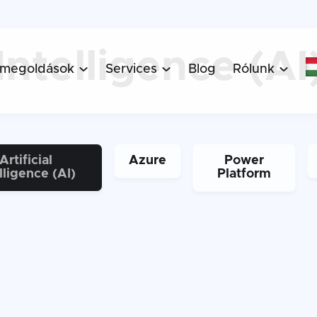
 Intelligence (AI
 megoldások
Services
Blog
Rólunk



Artificial
Azure
Power
lligence (AI)
Platform