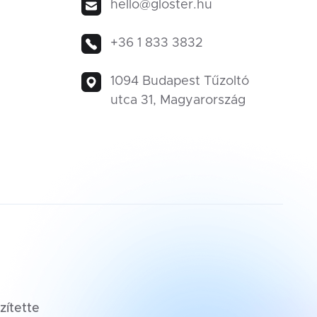
hello@gloster.hu
+36 1 833 3832
1094 Budapest Tűzoltó
utca 31, Magyarország
zítette