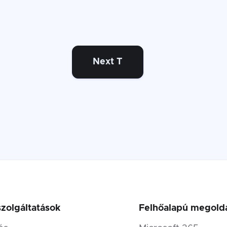
Next T
szolgáltatások
Felhőalapú megold