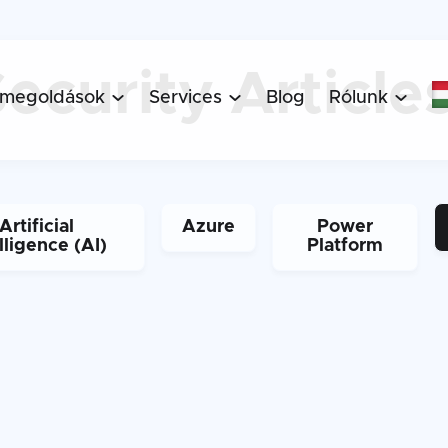
Article
Security
 megoldások
Services
Blog
Rólunk



Artificial
Azure
Power
lligence (AI)
Platform