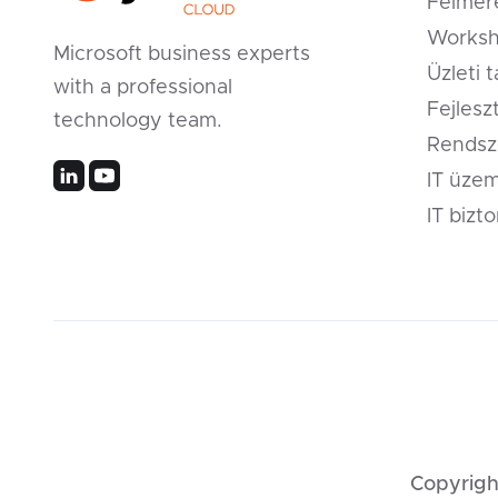
Felmér
Worksh
Microsoft business experts
Üzleti 
with a professional
Fejlesz
technology team.
Rendsz
IT üzem
IT bizt
Copyright