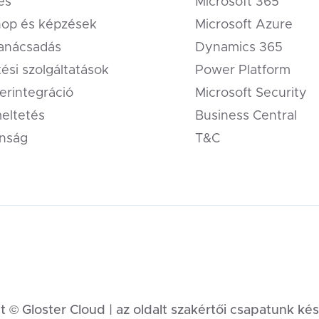
és
Microsoft 365
op és képzések
Microsoft Azure
tanácsadás
Dynamics 365
tési szolgáltatások
Power Platform
erintegráció
Microsoft Security
eltetés
Business Central
onság
T&C
 © Gloster Cloud | az oldalt szakértői csapatunk kés