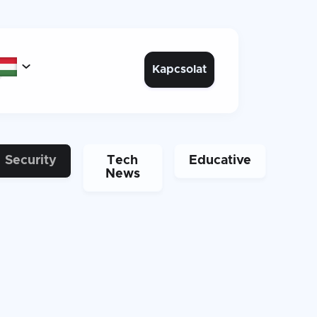
s

Kapcsolat
Security
Tech
Educative
News