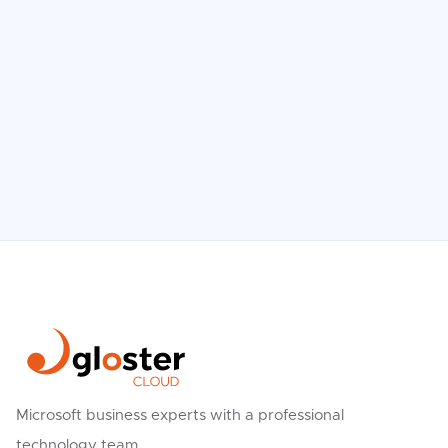
minden ezredmásodperc az online
üzletben 2025-ben?
Read more

Microsoft business experts with a professional
technology team.