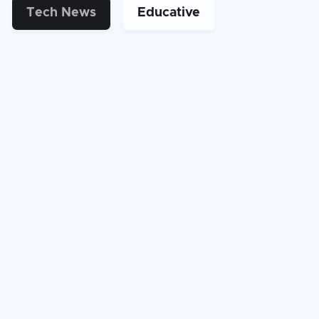
Tech News
Educative
Nov 12, 2025
5
min read
TikTok vs. Blockbuster: Miért számít