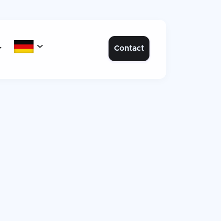

Contact
