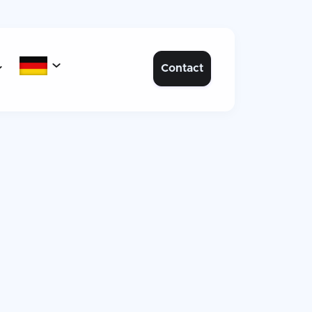

Contact
