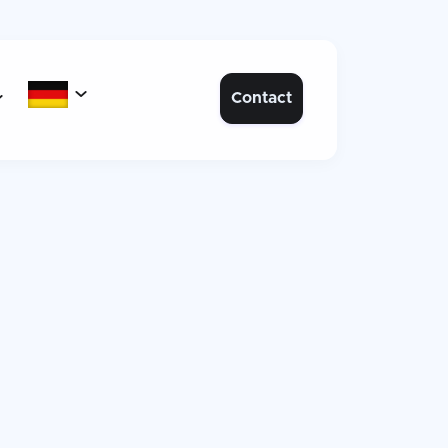

Contact
