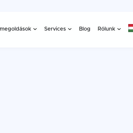
 megoldások
Services
Blog
Rólunk



yság
Bevezetés