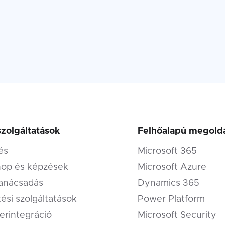
szolgáltatások
Felhőalapú megold
és
Microsoft 365
op és képzések
Microsoft Azure
tanácsadás
Dynamics 365
tési szolgáltatások
Power Platform
erintegráció
Microsoft Security