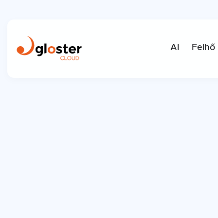
AI
Felhő
Migráció
Biztonság
Hatékon
SekaSoft
Migráció