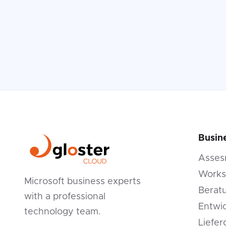
Busin
Asses
Works
Microsoft business experts
Berat
with a professional
Entwi
technology team.
Liefer