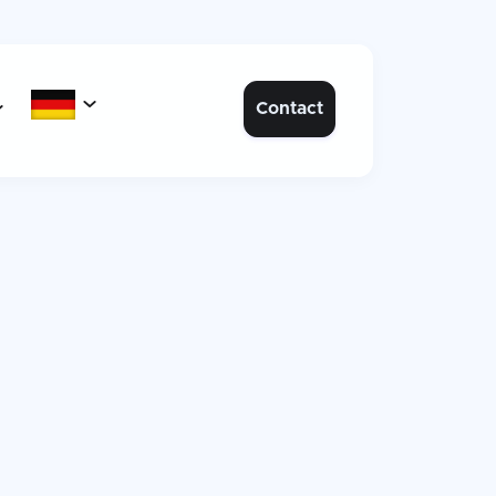

Contact
