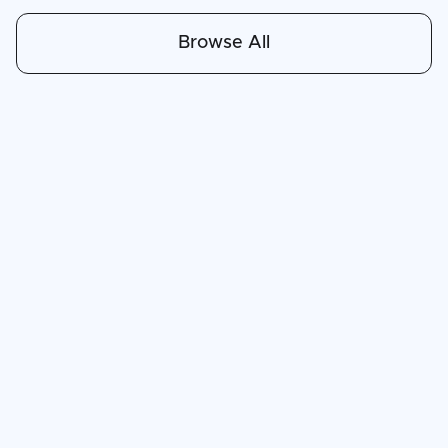
Browse All
Apr 30, 2026
6
min read
Das Land der Cloud: Warum