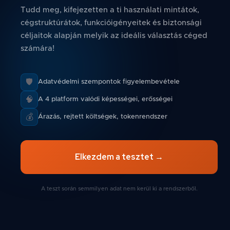
Tudd meg, kifejezetten a ti használati mintátok,
cégstruktúrátok, funkcióigényeitek és biztonsági
céljaitok alapján melyik az ideális választás céged
számára!
🛡️
Adatvédelmi szempontok figyelembevétele
🧠
A 4 platform valódi képességei, erősségei
💰
Árazás, rejtett költségek, tokenrendszer
Elkezdem a tesztet →
A teszt során semmilyen adat nem kerül ki a rendszerből.