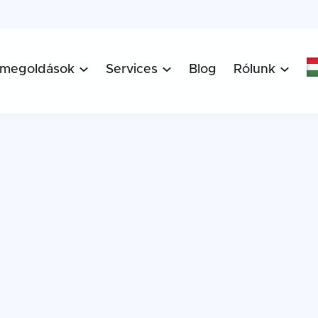
 megoldások
Services
Blog
Rólunk


