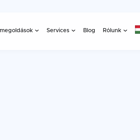
 megoldások
Services
Blog
Rólunk


