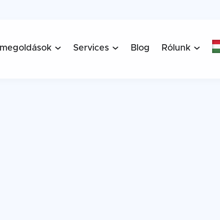
 megoldások
Services
Blog
Rólunk


