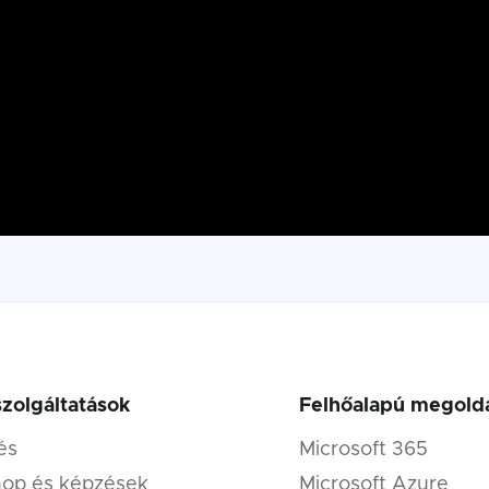
szolgáltatások
Felhőalapú megold
és
Microsoft 365
op és képzések
Microsoft Azure