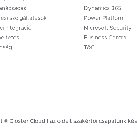
tanácsadás
Dynamics 365
tési szolgáltatások
Power Platform
erintegráció
Microsoft Security
eltetés
Business Central
onság
T&C
 © Gloster Cloud | az oldalt szakértői csapatunk kés