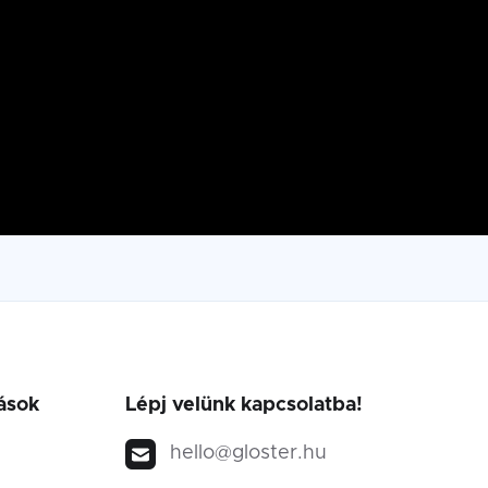
ások
Lépj velünk kapcsolatba!
hello@gloster.hu