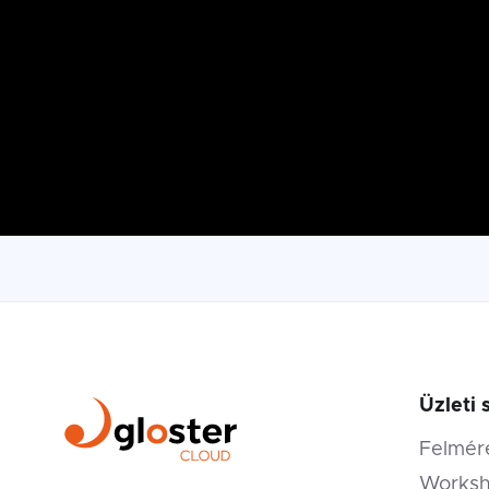
Üzleti 
Felmér
Worksh