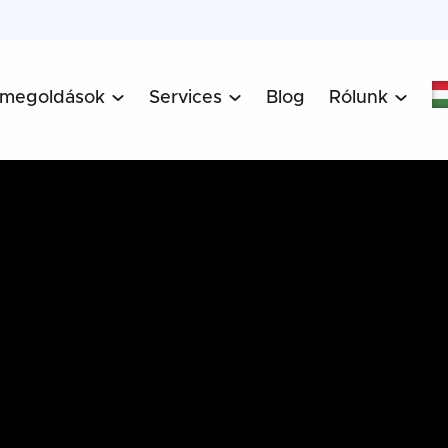
 megoldások
Services
Blog
Rólunk


