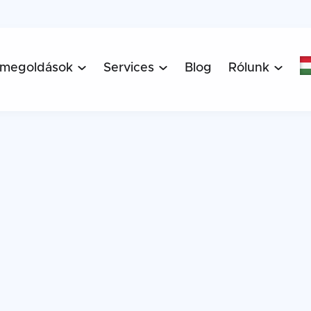
 megoldások
Services
Blog
Rólunk


