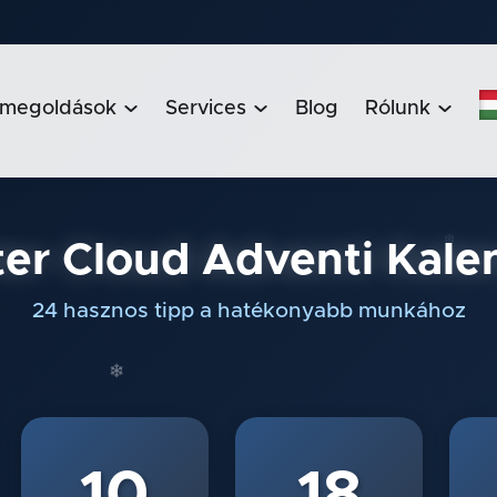
 megoldások
Services
Blog
Rólunk



ter Cloud Adventi Kal
❄
24 hasznos tipp a hatékonyabb munkához
10
18