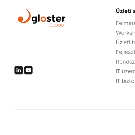
Üzleti 
Felmér
❅
Worksh
Microsoft business experts
Üzleti 
with a professional
Fejlesz
technology team.
Rendsz
IT üzem
IT bizt
❅