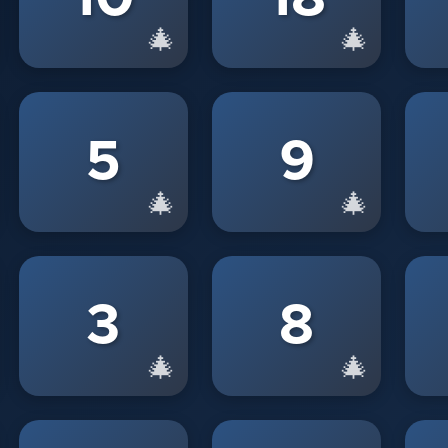
🎄
🎄
5
9
🎄
🎄
3
8
🎄
🎄