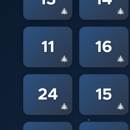
🎄
🎄
❆
11
16
🎄
🎄
24
15
🎄
🎄