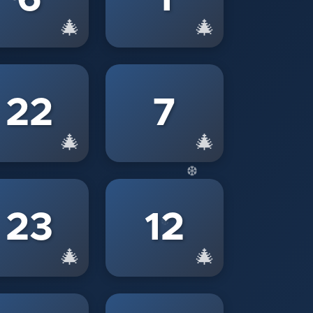
🎄
🎄
❄
22
7
🎄
🎄
23
12
🎄
🎄
❆