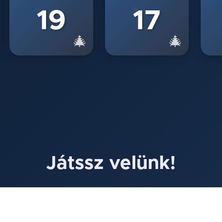
❆
19
17
❄
🎄
🎄
Játssz velünk!