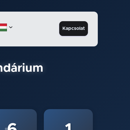

Kapcsolat
endárium
6
1