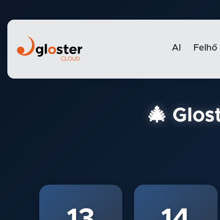
AI
Felhő
🎄 Glos
13
14