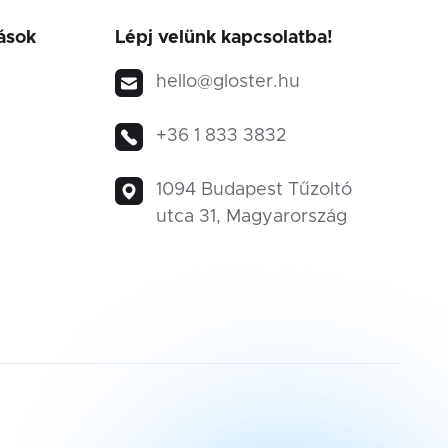
ások
Lépj velünk kapcsolatba!
❅
hello@gloster.hu
+36 1 833 3832
❆
1094 Budapest Tűzoltó
utca 31, Magyarország