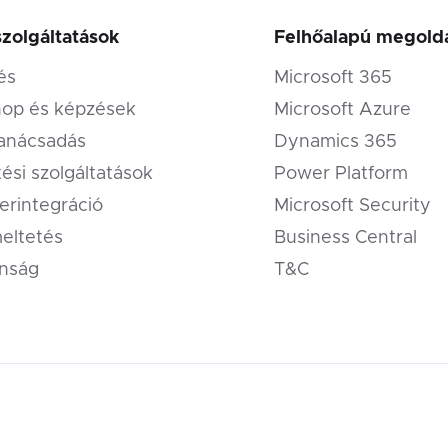
szolgáltatások
Felhőalapú megold
és
Microsoft 365
❆
op és képzések
Microsoft Azure
tanácsadás
Dynamics 365
tési szolgáltatások
Power Platform
erintegráció
Microsoft Security
eltetés
Business Central
onság
T&C
❅