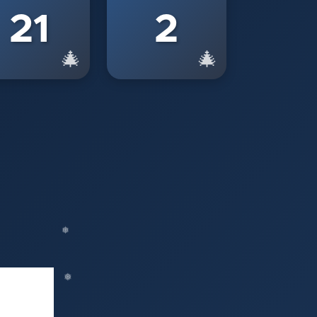
21
2
🎄
🎄
❆